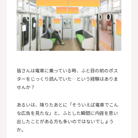
0120-40-2055
平日8:30〜17:30
ニュース
ブログ
皆さんは電車に乗っている時、ふと目の前のポス
会社概要
ターをじっくり読んでいた…という経験はありま
せんか？
あるいは、降りたあとに「そういえば電車でこん
な広告を見たな」と、ふとした瞬間に内容を思い
出したことがある方も多いのではないでしょう
か。