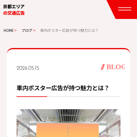
京都エリア
の交通広告
HOME
ブログ
車内ポスター広告が持つ魅力とは？
電鉄から探す
媒体から探す
主要駅から探す
2026.05.15
JR西日本
京都地下鉄
京阪電鉄
車内ポスター広告が持つ魅力とは？
新幹線京都
近鉄
阪急電鉄
ご相談
まずはお気軽に
ください
お問い合わせ